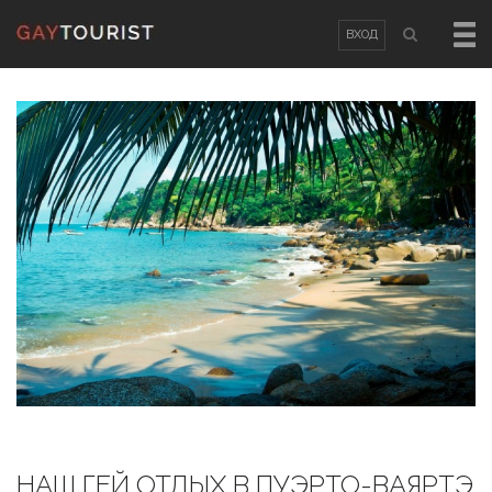
ВХОД
ВХОД
OR
РЕГИСТРАЦИЯ
Логин
Пароль
Запомнить меня
Забыли пароль?
/
Забыли логин?
НАШ ГЕЙ ОТДЫХ В ПУЭРТО-ВАЯРТЭ