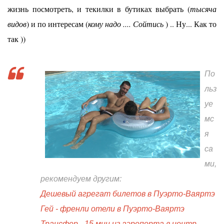
жизнь посмотреть, и текилки в бутиках выбрать (
тысяча
видов
) и по интересам (
кому надо .... Сойтись
) .. Ну... Как то
так ))
По
льз
уе
мс
я
са
ми,
рекомендуем другим:
Дешевый агрегат билетов в Пуэрто-Ваяртэ
Гей - френли отели в Пуэрто-Ваяртэ
Трансфер - 15 мин из аэропорта в центр