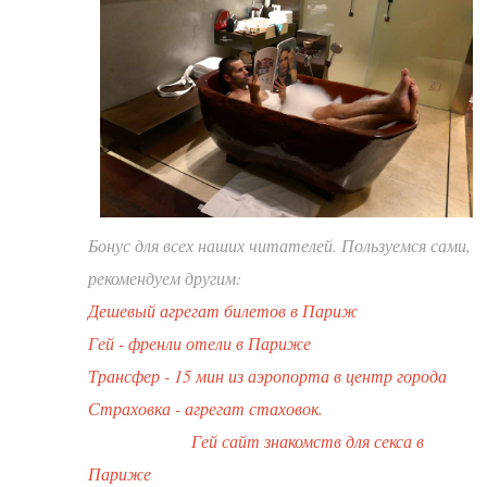
Бонус для всех наших читателей. Пользуемся сами,
рекомендуем другим:
Дешевый агрегат билетов в Париж
Гей - френли отели в Париже
Трансфер - 15 мин из аэропорта в центр города
Страховка - агрегат стаховок.
Гей сайт знакомств для секса в
Париже