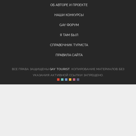
ОБ АВТОРЕ И ПРОЕКТЕ
НАШИ КОНКУРСЫ
GAY ФОРУМ
Я ТАМ БЫЛ
СПРАВОЧНИК ТУРИСТА
ПРАВИЛА САЙТА
ВСЕ ПРАВА ЗАЩИЩЕНЫ
GAY TOURIST
. КОПИРОВАНИЕ МАТЕРИАЛОВ БЕЗ
УКАЗАНИЯ АКТИВНОЙ ССЫЛКИ ЗАПРЕЩЕНО.