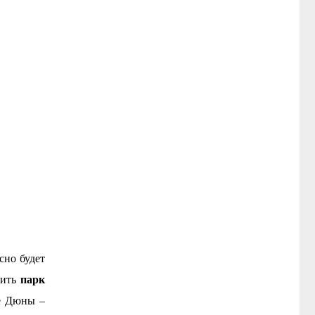
сно будет
парк
лить
ее Дюны –