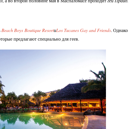
ал
, а во второй половине мая в Маспаломасе проходит
гей Прайд.
ь
Beach Boys Boutique Resort
и
Los Tucanes Gay and Friends
. Однако
оторые предлагают специально для геев.