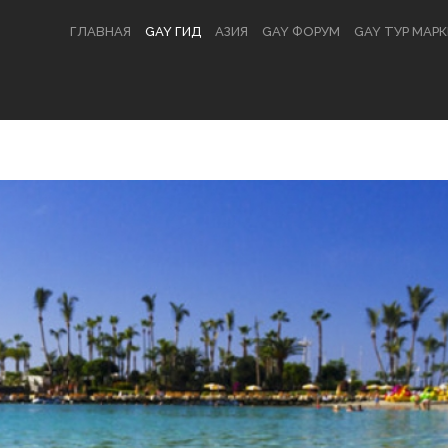
ГЛАВНАЯ
GAY ГИД
АЗИЯ
GAY ФОРУМ
GAY ТУР МАР
ВХОД
OR
РЕГИСТРАЦИЯ
Логин
Пароль
Запомнить меня