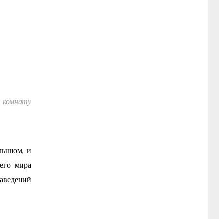
, комнату
олышом, и
сего мира
заведений