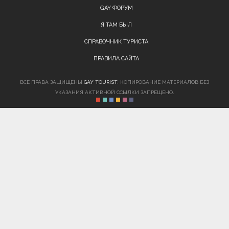
GAY ФОРУМ
Я ТАМ БЫЛ
СПРАВОЧНИК ТУРИСТА
ПРАВИЛА САЙТА
ВСЕ ПРАВА ЗАЩИЩЕНЫ
GAY TOURIST
. КОПИРОВАНИЕ МАТЕРИАЛОВ БЕЗ
УКАЗАНИЯ АКТИВНОЙ ССЫЛКИ ЗАПРЕЩЕНО.
Внимание! Вы находитесь на сайте, пропагандирующем
традиционные отношения между мужчинами, которые любят