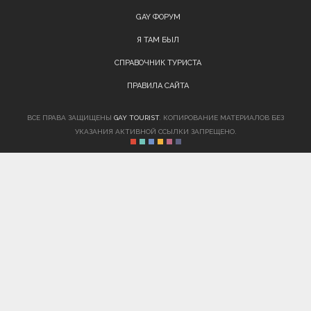
GAY ФОРУМ
Я ТАМ БЫЛ
СПРАВОЧНИК ТУРИСТА
ПРАВИЛА САЙТА
ВСЕ ПРАВА ЗАЩИЩЕНЫ
GAY TOURIST
. КОПИРОВАНИЕ МАТЕРИАЛОВ БЕЗ
УКАЗАНИЯ АКТИВНОЙ ССЫЛКИ ЗАПРЕЩЕНО.
Внимание! Вы находитесь на сайте, пропагандирующем