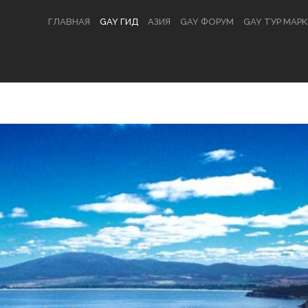
ГЛАВНАЯ
GAY ГИД
АЗИЯ
GAY ФОРУМ
GAY ТУР МАР
ВХОД
OR
РЕГИСТРАЦИЯ
Логин
Пароль
Запомнить меня